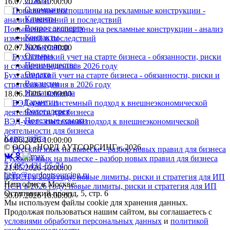
Статьи
16.07.2026 10:00:00
О компании
Клиенты
Вопрос эксперту
Повышение госпошлины на рекламные конструкции - анализ
Контакты
изменений и последствий
Калькулятор
02.07.2026 10:00:00
Отзывы
Преимущества
Оплата
Бухгалтерский учет на старте бизнеса - обязанности, риски и
Вакансии
стратегия ведения в 2026 году
Наша команда
18.06.2026 10:00:00
Гарантии
Фотогалерея
Полезные ссылки
ВЭД-учет - системный подход к внешнеэкономической
деятельности для бизнеса
Карта сайта
04.06.2026 10:00:00
© ООО «НОРД АУТСОРСИНГ», 2026
Русский язык на вывеске - разбор новых правил для бизнеса
7 (495) 431-55-74
21.05.2026 10:00:00
hello@nordoutsourcing.ru
Наш офис в Москве:
ПСН в 2026 году: новые лимиты, риски и стратегия для ИП
Остаповский проезд, 5, стр. 6
30.07.2026 10:00:00
Мы используем файлы cookie для хранения данных.
Продолжая пользоваться нашим сайтом, вы соглашаетесь с
условиями обработки персональных данных
и
политикой