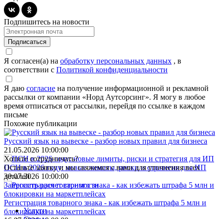
Подпишитесь на новости
Подписаться
Я согласен(а) на
обработку персональных данных
, в
соответствии с
Политикой конфиденциальности
Я даю
согласие
на получение информационной и рекламной
рассылки от компании «Норд Аутсорсинг». Я могу в любое
время отписаться от рассылки, перейдя по ссылке в каждом
письме
Похожие публикации
Русский язык на вывеске - разбор новых правил для бизнеса
21.05.2026 10:00:00
Хотите сотрудничать?
ПСН в 2026 году: новые лимиты, риски и стратегия для ИП
Оставьте заявку и мы свяжемся с вами для уточнения всех
30.07.2026 10:00:00
деталей
Запросить расчет стоимости
Регистрация товарного знака - как избежать штрафа 5 млн и
Услуги
блокировки на маркетплейсах