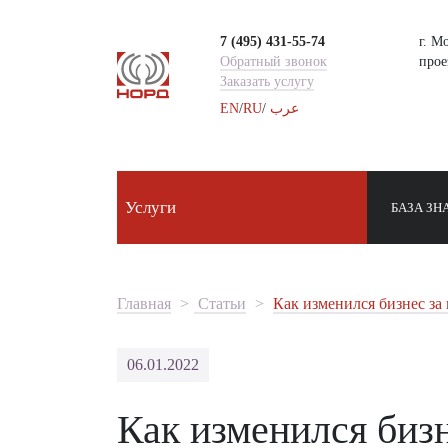
7 (495) 431-55-74
г. М
Обратный звонок
проез
Заказать услугу
EN
/
RU
/
عرب
Услуги
БАЗА ЗН
Главная
Статьи
Как изменился бизнес за 
06.01.2022
Как изменился бизн