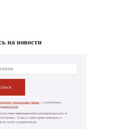
ь на новости
аться
обработку персональных данных
, в соответствии с
иденциальности
а получение информационной и рекламной рассылки от
Аутсорсинг». Я могу в любое время отписаться от
дя по ссылке в каждом письме