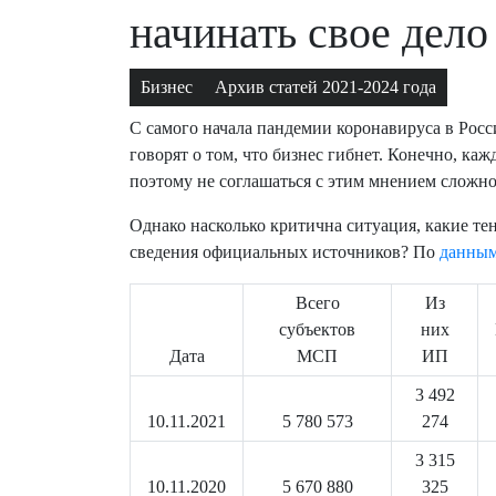
начинать свое дело
Бизнес
Архив статей 2021-2024 года
С самого начала пандемии коронавируса в Рос
говорят о том, что бизнес гибнет. Конечно, ка
поэтому не соглашаться с этим мнением сложно
Однако насколько критична ситуация, какие те
сведения официальных источников? По
данным
Всего
Из
субъектов
них
Дата
МСП
ИП
3 492
10.11.2021
5 780 573
274
3 315
10.11.2020
5 670 880
325