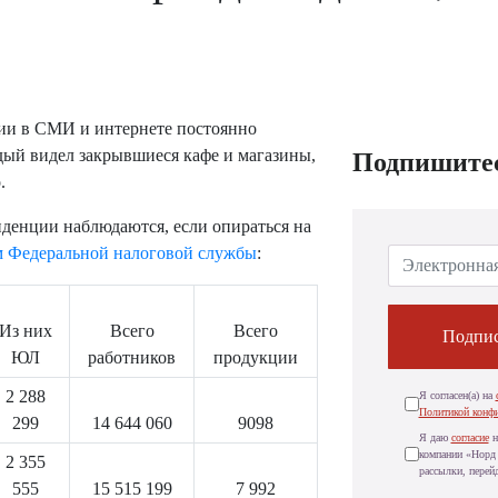
сии в СМИ и интернете постоянно
ждый видел закрывшиеся кафе и магазины,
Подпишитес
.
нденции наблюдаются, если опираться на
 Федеральной налоговой службы
:
Из них
Всего
Всего
Подпис
ЮЛ
работников
продукции
2 288
Я согласен(а) на
Политикой конф
299
14 644 060
9098
Я даю
согласие
н
компании «Норд 
2 355
рассылки, перей
555
15 515 199
7 992