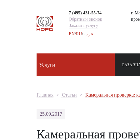
7 (495) 431-55-74
г. М
Обратный звонок
проез
Заказать услугу
EN
/
RU
/
عرب
Услуги
БАЗА ЗН
Главная
Статьи
Камеральная проверка: к
25.09.2017
Камеральная прове