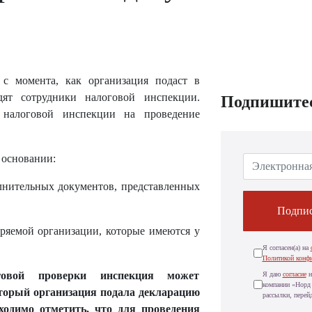
 с момента, как организация подаст в
дят сотрудники налоговой инспекции.
Подпишитес
 налоговой инспекции на проведение
 основании:
олнительных документов, представленных
Подпис
еряемой организации, которые имеются у
Я согласен(а) на
Политикой конф
овой проверки инспекция может
Я даю
согласие
н
компании «Норд 
оторый организация подала декларацию
рассылки, перей
ходимо отметить, что для проведения