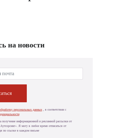
ь на новости
аться
обработку персональных данных
, в соответствии с
иденциальности
а получение информационной и рекламной рассылки от
Аутсорсинг». Я могу в любое время отписаться от
дя по ссылке в каждом письме