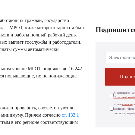
работающих граждан, государство
да – МРОТ, ниже которого зарплата быть
Подпишитес
ьств и работы полный рабочий день.
ных выплат госслужбы и работодатели,
платы суммы автоматически
альном уровне МРОТ поднялся до 16 242
ться повышающие, но не понижающие
Подпис
Я согласен(а) на
Политикой конф
Я даю
согласие
н
олжен проверить, соответствуют ли
компании «Норд 
рассылки, перей
у минимуму. Причем согласно
ст. 133.1
ятым в его регионе соответствующим