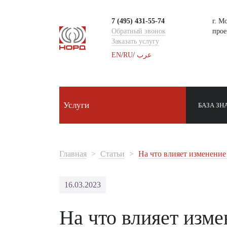
7 (495) 431-55-74
г. М
Обратный звонок
проез
Заказать услугу
EN
/
RU
/
عرب
Услуги
БАЗА ЗН
Главная
Статьи
На что влияет изменени
16.03.2023
На что влияет изм