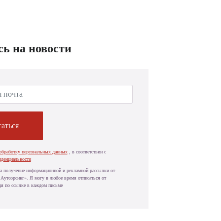
ь на новости
аться
обработку персональных данных
, в соответствии с
иденциальности
а получение информационной и рекламной рассылки от
Аутсорсинг». Я могу в любое время отписаться от
дя по ссылке в каждом письме