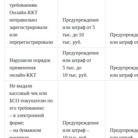
требованиям.
Онлайн-ККТ
неправильно
Предупреждение
зарегистрировали
или штраф от 5
или
тыс. до 10
Предупрежд
перерегистрировали
тыс. руб.
или штраф от
Предупреждение
Нарушили порядок
или штраф от
применения
5 тыс. до
Предупрежд
онлайн-ККТ
10 тыс. руб.
или штраф от
Не выдали
кассовый чек или
БСО покупателю по
его требованию:
– в электронной
форме;
Предупреждение
– на бумажном
или штраф –
Предупрежд
носителе
10 тыс. руб.
или штраф – 