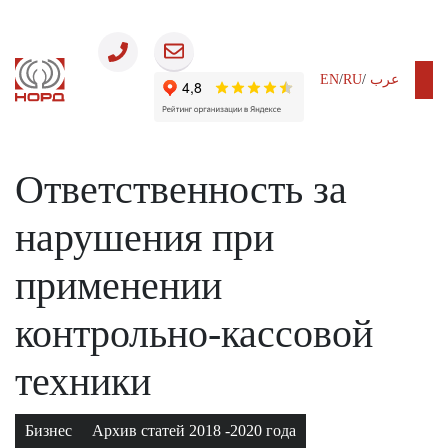
EN
/
RU
/
عرب
03.07.2019
Ответственность за
нарушения при
применении
контрольно-кассовой
техники
Бизнес
Архив статей 2018 -2020 года