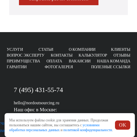
УСЛУГИ
СТАТЬИ
О КОМПАНИИ
КЛИЕНТЫ
ВОПРОС ЭКСПЕРТУ
КОНТАКТЫ
КАЛЬКУЛЯТОР
ОТЗЫВЫ
ПРЕИМУЩЕСТВА
ОПЛАТА
ВАКАНСИИ
НАША КОМАНДА
ГАРАНТИИ
ФОТОГАЛЕРЕЯ
ПОЛЕЗНЫЕ ССЫЛКИ
7 (495) 431-55-74
hello@nordoutsourcing.ru
Наш офис в Москве:
Остаповский проезд, 5, стр. 6
Мы используем файлы cookie для хранения данных. Продолжая
OK
пользоваться нашим сайтом, вы соглашаетесь с
условиями
КАРТА САЙТА
обработки персональных данных
и
политикой конфиденциальности
.