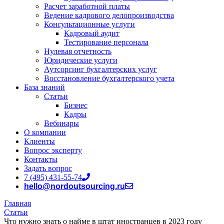
Расчет заработной платы
Ведение кадрового делопроизводства
Консультационные услуги
Кадровый аудит
Тестирование персонала
Нулевая отчетность
Юридические услуги
Аутсорсинг бухгалтерских услуг
Восстановление бухгалтерского учета
База знаний
Статьи
Бизнес
Кадры
Вебинары
О компании
Клиенты
Вопрос эксперту
Контакты
Задать вопрос
7 (495) 431-55-74
hello@nordoutsourcing.ru
Главная
Статьи
Что нужно знать о найме в штат иностранцев в 2023 году