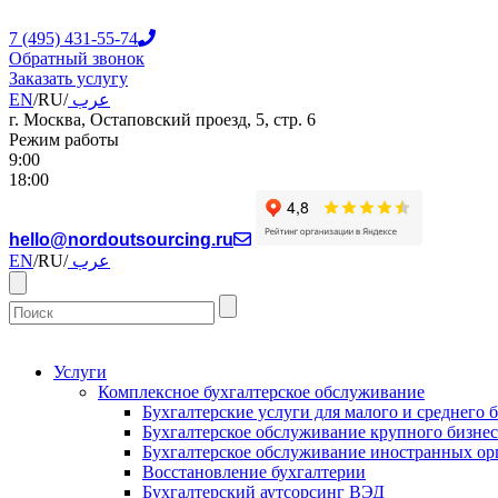
7 (495) 431-55-74
Обратный звонок
Заказать услугу
EN
/
RU
/
عرب
г. Москва, Остаповский проезд, 5, стр. 6
Режим работы
9:00
18:00
hello@nordoutsourcing.ru
EN
/
RU
/
عرب
Услуги
Комплексное бухгалтерское обслуживание
Бухгалтерские услуги для малого и среднего 
Бухгалтерское обслуживание крупного бизнес
Бухгалтерское обслуживание иностранных ор
Восстановление бухгалтерии
Бухгалтерский аутсорсинг ВЭД