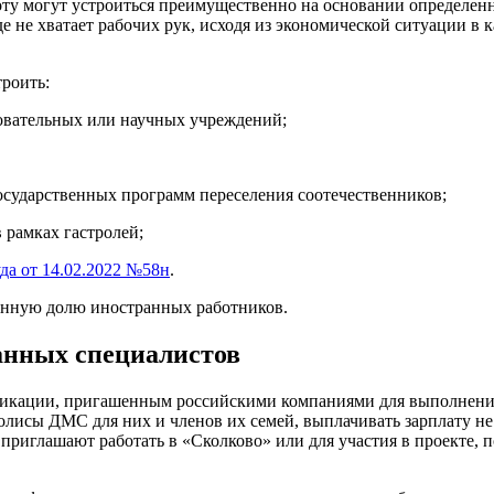
аботу могут устроиться преимущественно на основании определе
е не хватает рабочих рук, исходя из экономической ситуации в 
троить:
овательных или научных учреждений;
осударственных программ переселения соотечественников;
 рамках гастролей;
да от 14.02.2022 №58н
.
енную долю иностранных работников.
анных специалистов
икации, пригашенным российскими компаниями для выполнения 
 полисы ДМС для них и членов их семей, выплачивать зарплату 
приглашают работать в «Сколково» или для участия в проекте,