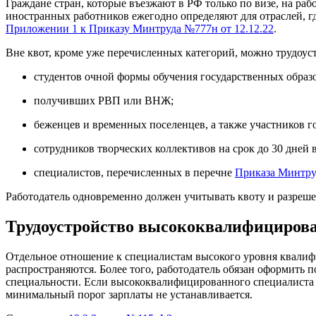
Граждане стран, которые въезжают в РФ только по визе, на р
иностранных работников ежегодно определяют для отраслей, гд
Приложении 1 к Приказу Минтруда №777н от 12.12.22
.
Вне квот, кроме уже перечисленных категорий, можно трудоус
студентов очной формы обучения государственных образ
получивших РВП или ВНЖ;
беженцев и временных поселенцев, а также участников г
сотрудников творческих коллективов на срок до 30 дней в
специалистов, перечисленных в перечне
Приказа Минтру
Работодатель одновременно должен учитывать квоту и разреш
Трудоустройство высококвалифициров
Отдельное отношение к специалистам высокого уровня квалиф
распространяются. Более того, работодатель обязан оформить
специальности. Если высококвалифицированного специалиста 
минимальный порог зарплаты не устанавливается.